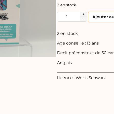
2 en stock
+
Ajouter a
−
2 en stock
Age conseillé : 13 ans
Deck préconstruit de 50 car
Anglais
Licence : Weiss Schwarz