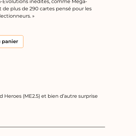
a-Évolutions inédites, comme Méga-
t de plus de 290 cartes pensé pour les
ectionneurs. »
Alternative:
u panier
 Heroes (ME2.5) et bien d’autre surprise