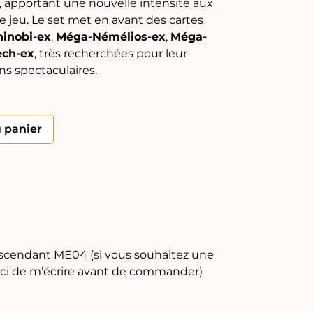
 apportant une nouvelle intensité aux
e jeu. Le set met en avant des cartes
inobi-ex
,
Méga-Némélios-ex
,
Méga-
ech-ex
, très recherchées pour leur
ons spectaculaires.
Alternative:
u panier
 ascendant ME04 (si vous souhaitez une
merci de m’écrire avant de commander)