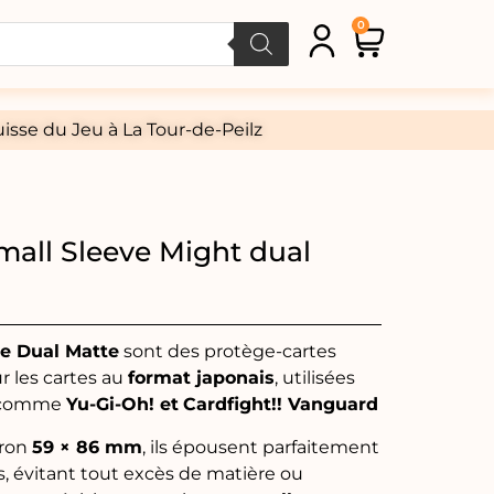
0
isse du Jeu à La Tour-de-Peilz
mall Sleeve Might dual
e Dual Matte
sont des protège-cartes
 les cartes au
format japonais
, utilisées
x comme
Yu-Gi-Oh! et
Cardfight!! Vanguard
iron
59 × 86 mm
, ils épousent parfaitement
es, évitant tout excès de matière ou