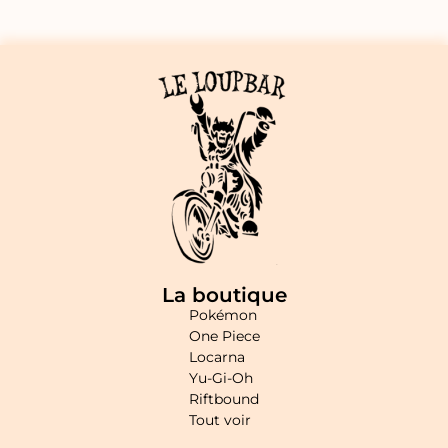
La boutique
Pokémon
One Piece
Locarna
Yu-Gi-Oh
Riftbound
Tout voir