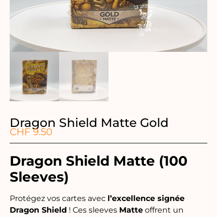
Dragon Shield Matte Gold
CHF
9.50
Dragon Shield Matte (100
Sleeves)
Protégez vos cartes avec
l’excellence signée
Dragon Shield
! Ces sleeves
Matte
offrent un