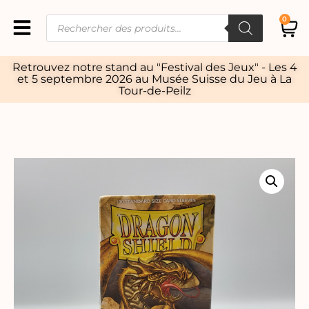
0
Retrouvez notre stand au "Festival des Jeux" - Les 4
et 5 septembre 2026 au Musée Suisse du Jeu à La
Tour-de-Peilz