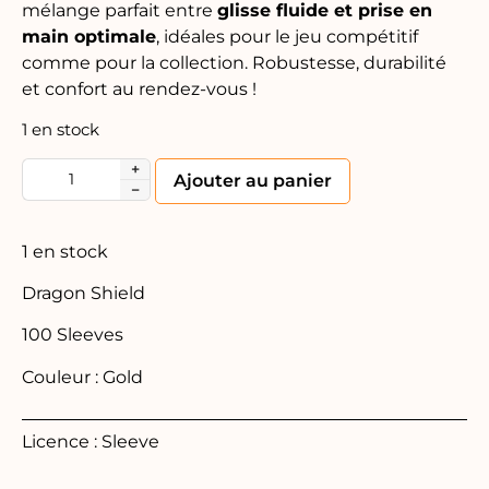
mélange parfait entre
glisse fluide et prise en
main optimale
, idéales pour le jeu compétitif
comme pour la collection. Robustesse, durabilité
et confort au rendez-vous !
1 en stock
+
Alternative:
Ajouter au panier
−
1 en stock
Dragon Shield
100 Sleeves
Couleur : Gold
Licence : Sleeve