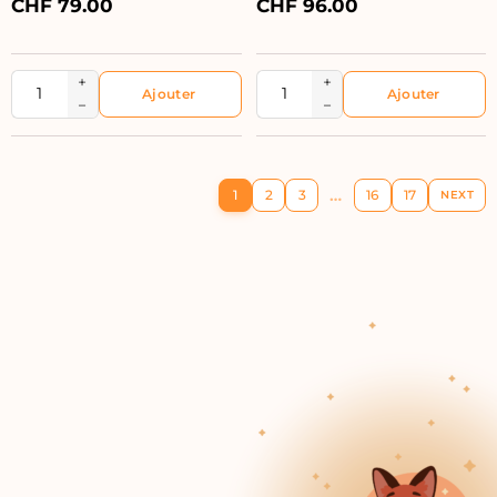
CHF
79.00
CHF
96.00
+
+
−
−
…
1
2
3
16
17
NEXT