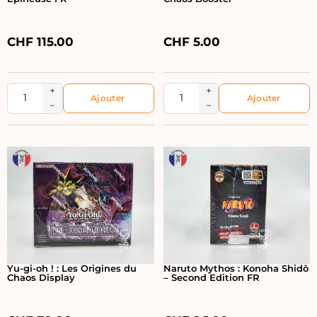
CHF
115.00
CHF
5.00
+
+
−
−
Yu-gi-oh ! : Les Origines du
Naruto Mythos : Konoha Shidō
Chaos Display
– Second Edition FR