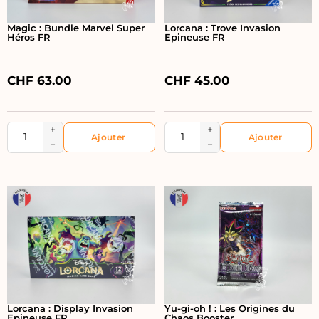
Magic : Bundle Marvel Super
Lorcana : Trove Invasion
Héros FR
Epineuse FR
CHF
63.00
CHF
45.00
+
+
−
−
Lorcana : Display Invasion
Yu-gi-oh ! : Les Origines du
Epineuse FR
Chaos Booster